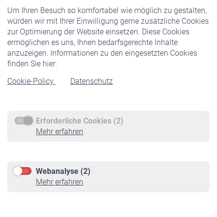
Um Ihren Besuch so komfortabel wie möglich zu gestalten,
Staatliche Förderung
würden wir mit Ihrer Einwilligung gerne zusätzliche Cookies
Veranstaltungen
zur Optimierung der Website einsetzen. Diese Cookies
ermöglichen es uns, Ihnen bedarfsgerechte Inhalte
anzuzeigen. Informationen zu den eingesetzten Cookies
Rentner
finden Sie hier:
Rentenbeginn
Cookie-Policy
Datenschutz
Rente beantragen
Rentenauszahlung
Erforderliche Cookies (2)
Service
Mehr erfahren
Informationen
Kontakt & Beratung
Downloadcenter
Webanalyse (2)
Online-Rechner
Mehr erfahren
VBLnewsletter
Kontakt