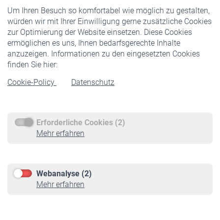
Um Ihren Besuch so komfortabel wie möglich zu gestalten,
Staatliche Förderung
würden wir mit Ihrer Einwilligung gerne zusätzliche Cookies
Veranstaltungen
zur Optimierung der Website einsetzen. Diese Cookies
ermöglichen es uns, Ihnen bedarfsgerechte Inhalte
anzuzeigen. Informationen zu den eingesetzten Cookies
Rentner
finden Sie hier:
Rentenbeginn
Cookie-Policy
Datenschutz
Rente beantragen
Rentenauszahlung
Erforderliche Cookies (2)
Service
Mehr erfahren
Informationen
Kontakt & Beratung
Downloadcenter
Webanalyse (2)
Online-Rechner
Mehr erfahren
VBLnewsletter
Kontakt