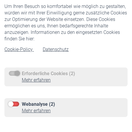
Um Ihren Besuch so komfortabel wie möglich zu gestalten,
Staatliche Förderung
würden wir mit Ihrer Einwilligung gerne zusätzliche Cookies
Veranstaltungen
zur Optimierung der Website einsetzen. Diese Cookies
ermöglichen es uns, Ihnen bedarfsgerechte Inhalte
anzuzeigen. Informationen zu den eingesetzten Cookies
Rentner
finden Sie hier:
Rentenbeginn
Cookie-Policy
Datenschutz
Rente beantragen
Rentenauszahlung
Erforderliche Cookies (2)
Service
Mehr erfahren
Informationen
Kontakt & Beratung
Downloadcenter
Webanalyse (2)
Online-Rechner
Mehr erfahren
VBLnewsletter
Kontakt