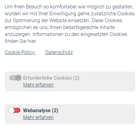
Um Ihren Besuch so komfortabel wie möglich zu gestalten,
Staatliche Förderung
würden wir mit Ihrer Einwilligung gerne zusätzliche Cookies
Veranstaltungen
zur Optimierung der Website einsetzen. Diese Cookies
ermöglichen es uns, Ihnen bedarfsgerechte Inhalte
anzuzeigen. Informationen zu den eingesetzten Cookies
Rentner
finden Sie hier:
Rentenbeginn
Cookie-Policy
Datenschutz
Rente beantragen
Rentenauszahlung
Erforderliche Cookies (2)
Service
Mehr erfahren
Informationen
Kontakt & Beratung
Downloadcenter
Webanalyse (2)
Online-Rechner
Mehr erfahren
VBLnewsletter
Kontakt