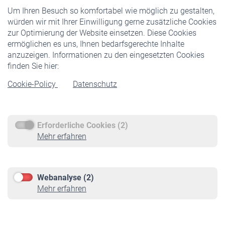
Um Ihren Besuch so komfortabel wie möglich zu gestalten,
Staatliche Förderung
würden wir mit Ihrer Einwilligung gerne zusätzliche Cookies
Veranstaltungen
zur Optimierung der Website einsetzen. Diese Cookies
ermöglichen es uns, Ihnen bedarfsgerechte Inhalte
anzuzeigen. Informationen zu den eingesetzten Cookies
Rentner
finden Sie hier:
Rentenbeginn
Cookie-Policy
Datenschutz
Rente beantragen
Rentenauszahlung
Erforderliche Cookies (2)
Service
Mehr erfahren
Informationen
Kontakt & Beratung
Downloadcenter
Webanalyse (2)
Online-Rechner
Mehr erfahren
VBLnewsletter
Kontakt