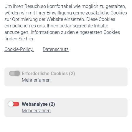
Um Ihren Besuch so komfortabel wie möglich zu gestalten,
Staatliche Förderung
würden wir mit Ihrer Einwilligung gerne zusätzliche Cookies
Veranstaltungen
zur Optimierung der Website einsetzen. Diese Cookies
ermöglichen es uns, Ihnen bedarfsgerechte Inhalte
anzuzeigen. Informationen zu den eingesetzten Cookies
Rentner
finden Sie hier:
Rentenbeginn
Cookie-Policy
Datenschutz
Rente beantragen
Rentenauszahlung
Erforderliche Cookies (2)
Service
Mehr erfahren
Informationen
Kontakt & Beratung
Downloadcenter
Webanalyse (2)
Online-Rechner
Mehr erfahren
VBLnewsletter
Kontakt