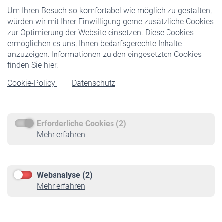
Um Ihren Besuch so komfortabel wie möglich zu gestalten,
Staatliche Förderung
würden wir mit Ihrer Einwilligung gerne zusätzliche Cookies
Veranstaltungen
zur Optimierung der Website einsetzen. Diese Cookies
ermöglichen es uns, Ihnen bedarfsgerechte Inhalte
anzuzeigen. Informationen zu den eingesetzten Cookies
Rentner
finden Sie hier:
Rentenbeginn
Cookie-Policy
Datenschutz
Rente beantragen
Rentenauszahlung
Erforderliche Cookies (2)
Service
Mehr erfahren
Informationen
Kontakt & Beratung
Downloadcenter
Webanalyse (2)
Online-Rechner
Mehr erfahren
VBLnewsletter
Kontakt