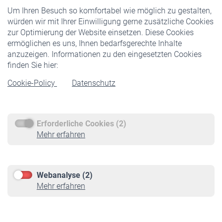
Um Ihren Besuch so komfortabel wie möglich zu gestalten,
Staatliche Förderung
würden wir mit Ihrer Einwilligung gerne zusätzliche Cookies
Veranstaltungen
zur Optimierung der Website einsetzen. Diese Cookies
ermöglichen es uns, Ihnen bedarfsgerechte Inhalte
anzuzeigen. Informationen zu den eingesetzten Cookies
Rentner
finden Sie hier:
Rentenbeginn
Cookie-Policy
Datenschutz
Rente beantragen
Rentenauszahlung
Erforderliche Cookies (2)
Service
Mehr erfahren
Informationen
Kontakt & Beratung
Downloadcenter
Webanalyse (2)
Online-Rechner
Mehr erfahren
VBLnewsletter
Kontakt