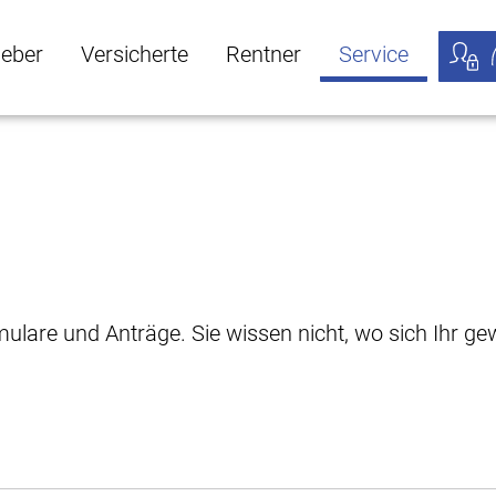
geber
Versicherte
Rentner
Service
öffnen
ber Untermenü öffnen
Versicherte Untermenü öffnen
Rentner Untermenü öffnen
Service Untermen
Meine
rmulare und Anträge. Sie wissen nicht, wo sich Ihr 