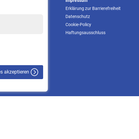
Service
Impressum
Informationen
Erklärung zur Barrierefreiheit
Kontakt & Beratung
Datenschutz
Downloadcenter
Cookie-Policy
Online-Rechner
Haftungsausschluss
VBLnewsletter
Kontakt
es akzeptieren