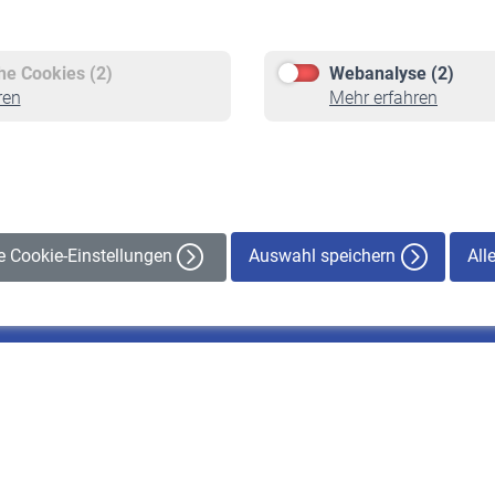
Versicherte
Rentner
Pflichtversicherung
Rentenbeginn
Freiwillige Versicherung
Rente beantragen
che Cookies (2)
Webanalyse (2)
Staatliche Förderung
Rentenauszahlung
ren
Mehr erfahren
Veranstaltungen
Auswahl speichern
All
le Cookie-Einstellungen