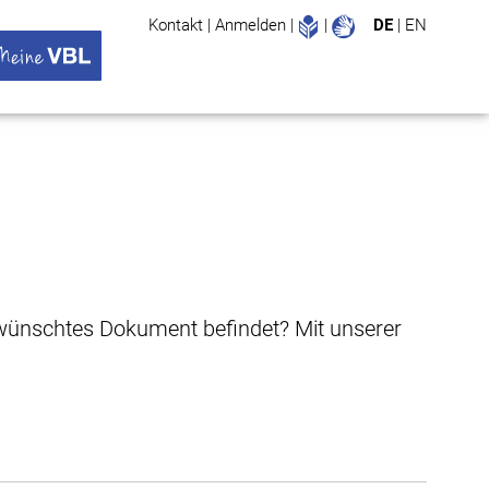
Leichte Sprache
Gebärdenspr
Kontakt
|
Anmelden
|
|
DE
|
EN
Suche
ü öffnen
 VBL Untermenü öffnen
gewünschtes Dokument befindet? Mit unserer