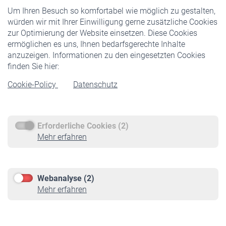
Um Ihren Besuch so komfortabel wie möglich zu gestalten,
Staatliche Förderung
würden wir mit Ihrer Einwilligung gerne zusätzliche Cookies
Veranstaltungen
zur Optimierung der Website einsetzen. Diese Cookies
ermöglichen es uns, Ihnen bedarfsgerechte Inhalte
anzuzeigen. Informationen zu den eingesetzten Cookies
Rentner
finden Sie hier:
Rentenbeginn
Cookie-Policy
Datenschutz
Rente beantragen
Rentenauszahlung
Erforderliche Cookies (2)
Service
Mehr erfahren
Informationen
Kontakt & Beratung
Downloadcenter
Webanalyse (2)
Online-Rechner
Mehr erfahren
VBLnewsletter
Kontakt