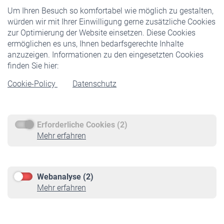
Um Ihren Besuch so komfortabel wie möglich zu gestalten,
Staatliche Förderung
würden wir mit Ihrer Einwilligung gerne zusätzliche Cookies
Veranstaltungen
zur Optimierung der Website einsetzen. Diese Cookies
ermöglichen es uns, Ihnen bedarfsgerechte Inhalte
anzuzeigen. Informationen zu den eingesetzten Cookies
Rentner
finden Sie hier:
Rentenbeginn
Cookie-Policy
Datenschutz
Rente beantragen
Rentenauszahlung
Erforderliche Cookies (2)
Service
Mehr erfahren
Informationen
Kontakt & Beratung
Downloadcenter
Webanalyse (2)
Online-Rechner
Mehr erfahren
VBLnewsletter
Kontakt