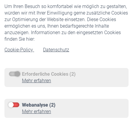
Um Ihren Besuch so komfortabel wie möglich zu gestalten,
Staatliche Förderung
würden wir mit Ihrer Einwilligung gerne zusätzliche Cookies
Veranstaltungen
zur Optimierung der Website einsetzen. Diese Cookies
ermöglichen es uns, Ihnen bedarfsgerechte Inhalte
anzuzeigen. Informationen zu den eingesetzten Cookies
Rentner
finden Sie hier:
Rentenbeginn
Cookie-Policy
Datenschutz
Rente beantragen
Rentenauszahlung
Erforderliche Cookies (2)
Service
Mehr erfahren
Informationen
Kontakt & Beratung
Downloadcenter
Webanalyse (2)
Online-Rechner
Mehr erfahren
VBLnewsletter
Kontakt