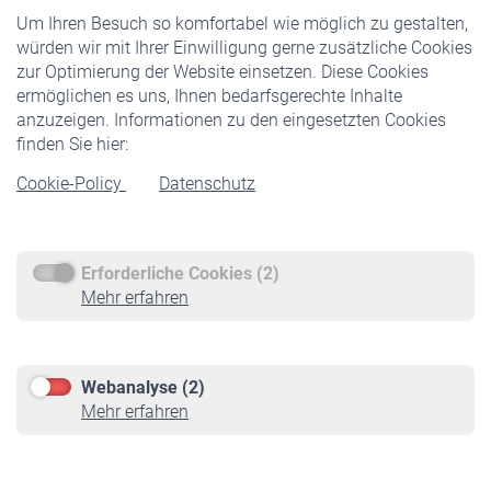
Um Ihren Besuch so komfortabel wie möglich zu gestalten,
Staatliche Förderung
würden wir mit Ihrer Einwilligung gerne zusätzliche Cookies
Veranstaltungen
zur Optimierung der Website einsetzen. Diese Cookies
ermöglichen es uns, Ihnen bedarfsgerechte Inhalte
anzuzeigen. Informationen zu den eingesetzten Cookies
Rentner
finden Sie hier:
Rentenbeginn
Cookie-Policy
Datenschutz
Rente beantragen
Rentenauszahlung
Erforderliche Cookies (2)
Service
Mehr erfahren
Informationen
Kontakt & Beratung
Downloadcenter
Webanalyse (2)
Online-Rechner
Mehr erfahren
VBLnewsletter
Kontakt