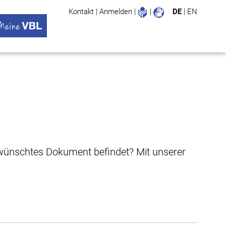
Leichte Sprache
Gebärdenspr
Kontakt
|
Anmelden
|
|
DE
|
EN
Suche
ü öffnen
 VBL Untermenü öffnen
gewünschtes Dokument befindet? Mit unserer