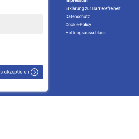
Service
Impressum
Informationen
Erklärung zur Barrierefreiheit
Kontakt & Beratung
Datenschutz
Downloadcenter
Cookie-Policy
Online-Rechner
Haftungsausschluss
VBLnewsletter
Kontakt
es akzeptieren