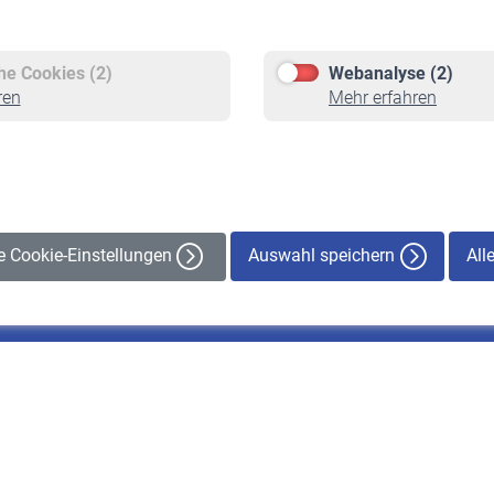
Versicherte
Rentner
Pflichtversicherung
Rentenbeginn
Freiwillige Versicherung
Rente beantragen
che Cookies (2)
Webanalyse (2)
Staatliche Förderung
Rentenauszahlung
ren
Mehr erfahren
Veranstaltungen
Auswahl speichern
All
le Cookie-Einstellungen