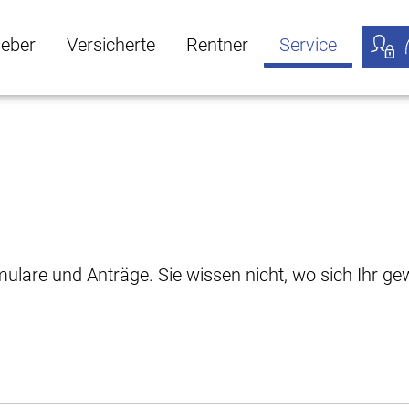
geber
Versicherte
Rentner
Service
öffnen
ber Untermenü öffnen
Versicherte Untermenü öffnen
Rentner Untermenü öffnen
Service Untermen
Meine
rmulare und Anträge. Sie wissen nicht, wo sich Ihr 