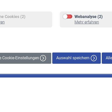
Versicherte
Rentner
Pflichtversicherung
Rentenbeginn
Freiwillige Versicherung
Rente beantragen
che Cookies (2)
Webanalyse (2)
Staatliche Förderung
Rentenauszahlung
ren
Mehr erfahren
Veranstaltungen
Auswahl speichern
All
le Cookie-Einstellungen