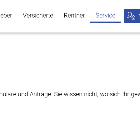
geber
Versicherte
Rentner
Service
öffnen
ber Untermenü öffnen
Versicherte Untermenü öffnen
Rentner Untermenü öffnen
Service Untermen
Meine
rmulare und Anträge. Sie wissen nicht, wo sich Ihr 