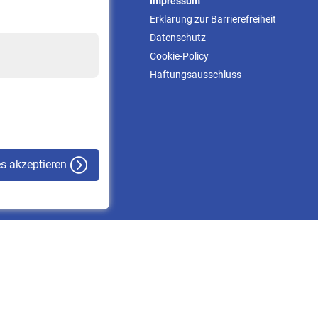
Service
Impressum
Informationen
Erklärung zur Barrierefreiheit
Kontakt & Beratung
Datenschutz
Downloadcenter
Cookie-Policy
Online-Rechner
Haftungsausschluss
VBLnewsletter
Kontakt
es akzeptieren