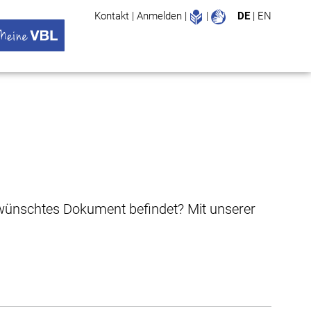
Leichte Sprache
Gebärdenspr
Kontakt
|
Anmelden
|
|
DE
|
EN
Suche
ü öffnen
 VBL Untermenü öffnen
gewünschtes Dokument befindet? Mit unserer