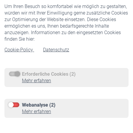
Um Ihren Besuch so komfortabel wie möglich zu gestalten,
Staatliche Förderung
würden wir mit Ihrer Einwilligung gerne zusätzliche Cookies
Veranstaltungen
zur Optimierung der Website einsetzen. Diese Cookies
ermöglichen es uns, Ihnen bedarfsgerechte Inhalte
anzuzeigen. Informationen zu den eingesetzten Cookies
Rentner
finden Sie hier:
Rentenbeginn
Cookie-Policy
Datenschutz
Rente beantragen
Rentenauszahlung
Erforderliche Cookies (2)
Service
Mehr erfahren
Informationen
Kontakt & Beratung
Downloadcenter
Webanalyse (2)
Online-Rechner
Mehr erfahren
VBLnewsletter
Kontakt