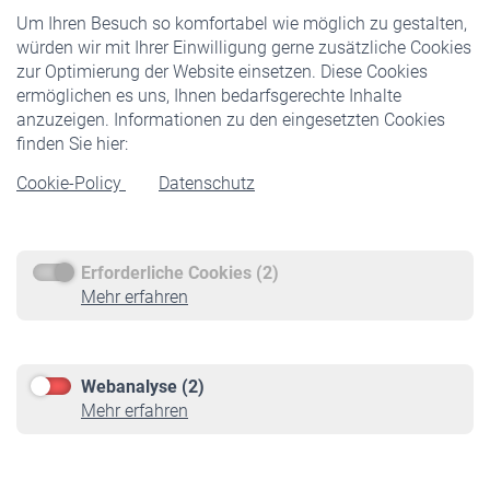
Um Ihren Besuch so komfortabel wie möglich zu gestalten,
Staatliche Förderung
würden wir mit Ihrer Einwilligung gerne zusätzliche Cookies
Veranstaltungen
zur Optimierung der Website einsetzen. Diese Cookies
ermöglichen es uns, Ihnen bedarfsgerechte Inhalte
anzuzeigen. Informationen zu den eingesetzten Cookies
Rentner
finden Sie hier:
Rentenbeginn
Cookie-Policy
Datenschutz
Rente beantragen
Rentenauszahlung
Erforderliche Cookies (2)
Service
Mehr erfahren
Informationen
Kontakt & Beratung
Downloadcenter
Webanalyse (2)
Online-Rechner
Mehr erfahren
VBLnewsletter
Kontakt