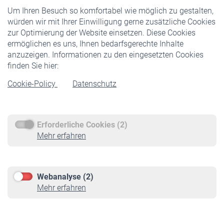
Um Ihren Besuch so komfortabel wie möglich zu gestalten,
Staatliche Förderung
würden wir mit Ihrer Einwilligung gerne zusätzliche Cookies
Veranstaltungen
zur Optimierung der Website einsetzen. Diese Cookies
ermöglichen es uns, Ihnen bedarfsgerechte Inhalte
anzuzeigen. Informationen zu den eingesetzten Cookies
Rentner
finden Sie hier:
Rentenbeginn
Cookie-Policy
Datenschutz
Rente beantragen
Rentenauszahlung
Erforderliche Cookies (2)
Service
Mehr erfahren
Informationen
Kontakt & Beratung
Downloadcenter
Webanalyse (2)
Online-Rechner
Mehr erfahren
VBLnewsletter
Kontakt