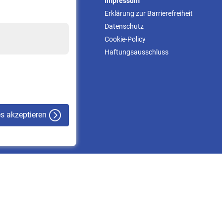
Service
Impressum
Informationen
Erklärung zur Barrierefreiheit
Kontakt & Beratung
Datenschutz
Downloadcenter
Cookie-Policy
Online-Rechner
Haftungsausschluss
VBLnewsletter
Kontakt
es akzeptieren