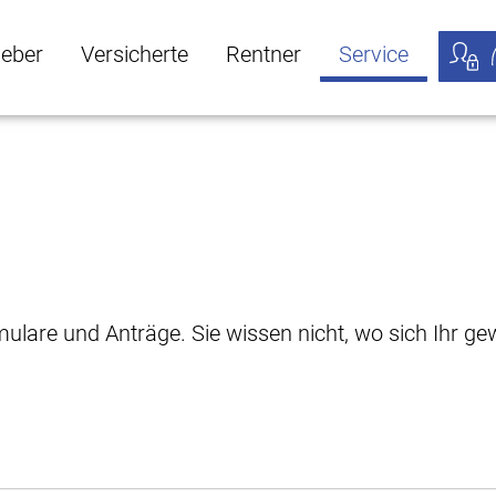
geber
Versicherte
Rentner
Service
öffnen
ber Untermenü öffnen
Versicherte Untermenü öffnen
Rentner Untermenü öffnen
Service Untermen
Meine
rmulare und Anträge. Sie wissen nicht, wo sich Ihr 