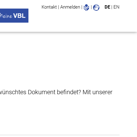
Leichte Sprache
Gebärdenspr
Kontakt
|
Anmelden
|
|
DE
|
EN
Suche
ü öffnen
 VBL Untermenü öffnen
gewünschtes Dokument befindet? Mit unserer