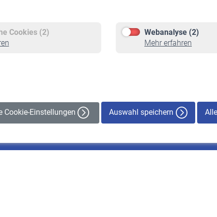
Versicherte
Rentner
Pflichtversicherung
Rentenbeginn
Freiwillige Versicherung
Rente beantragen
che Cookies (2)
Webanalyse (2)
Staatliche Förderung
Rentenauszahlung
ren
Mehr erfahren
Veranstaltungen
Auswahl speichern
All
le Cookie-Einstellungen