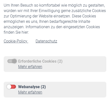
Um Ihren Besuch so komfortabel wie möglich zu gestalten,
Staatliche Förderung
würden wir mit Ihrer Einwilligung gerne zusätzliche Cookies
Veranstaltungen
zur Optimierung der Website einsetzen. Diese Cookies
ermöglichen es uns, Ihnen bedarfsgerechte Inhalte
anzuzeigen. Informationen zu den eingesetzten Cookies
Rentner
finden Sie hier:
Rentenbeginn
Cookie-Policy
Datenschutz
Rente beantragen
Rentenauszahlung
Erforderliche Cookies (2)
Service
Mehr erfahren
Informationen
Kontakt & Beratung
Downloadcenter
Webanalyse (2)
Online-Rechner
Mehr erfahren
VBLnewsletter
Kontakt