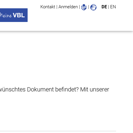
Leichte Sprache
Gebärdenspr
Kontakt
|
Anmelden
|
|
DE
|
EN
Suche
ü öffnen
 VBL Untermenü öffnen
gewünschtes Dokument befindet? Mit unserer