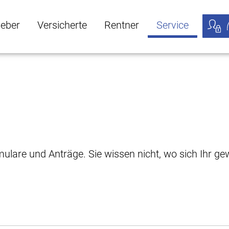
geber
Versicherte
Rentner
Service
öffnen
ber Untermenü öffnen
Versicherte Untermenü öffnen
Rentner Untermenü öffnen
Service Untermen
Meine
rmulare und Anträge. Sie wissen nicht, wo sich Ihr 