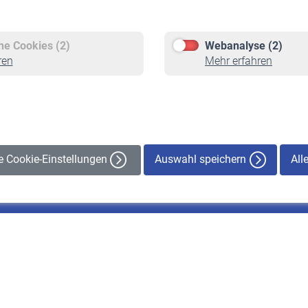
Versicherte
Rentner
Pflichtversicherung
Rentenbeginn
Freiwillige Versicherung
Rente beantragen
che Cookies (2)
Webanalyse (2)
Staatliche Förderung
Rentenauszahlung
ren
Mehr erfahren
Veranstaltungen
Auswahl speichern
All
le Cookie-Einstellungen