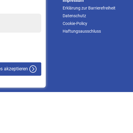
Service
Impressum
Informationen
Erklärung zur Barrierefreiheit
Kontakt & Beratung
Datenschutz
Downloadcenter
Cookie-Policy
Online-Rechner
Haftungsausschluss
VBLnewsletter
Kontakt
es akzeptieren