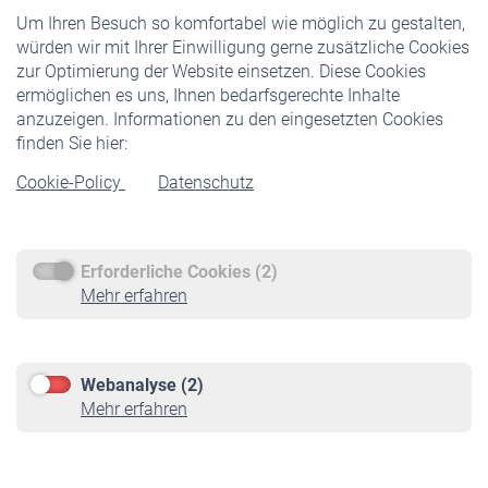
Um Ihren Besuch so komfortabel wie möglich zu gestalten,
Staatliche Förderung
würden wir mit Ihrer Einwilligung gerne zusätzliche Cookies
Veranstaltungen
zur Optimierung der Website einsetzen. Diese Cookies
ermöglichen es uns, Ihnen bedarfsgerechte Inhalte
anzuzeigen. Informationen zu den eingesetzten Cookies
Rentner
finden Sie hier:
Rentenbeginn
Cookie-Policy
Datenschutz
Rente beantragen
Rentenauszahlung
Erforderliche Cookies (2)
Service
Mehr erfahren
Informationen
Kontakt & Beratung
Downloadcenter
Webanalyse (2)
Online-Rechner
Mehr erfahren
VBLnewsletter
Kontakt