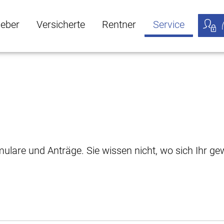
geber
Versicherte
Rentner
Service
öffnen
ber Untermenü öffnen
Versicherte Untermenü öffnen
Rentner Untermenü öffnen
Service Untermen
Meine
rmulare und Anträge. Sie wissen nicht, wo sich Ihr 