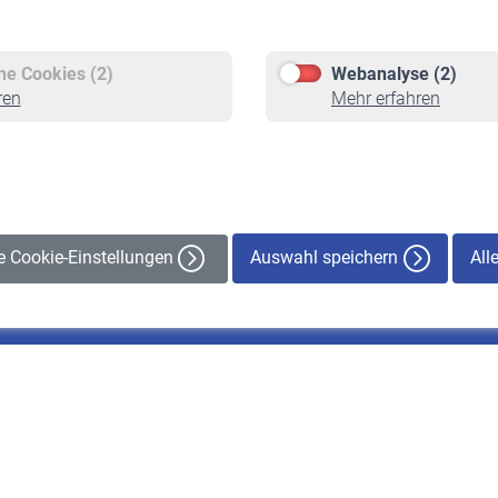
Versicherte
Rentner
Pflichtversicherung
Rentenbeginn
Freiwillige Versicherung
Rente beantragen
che Cookies (2)
Webanalyse (2)
Staatliche Förderung
Rentenauszahlung
ren
Mehr erfahren
Veranstaltungen
Auswahl speichern
All
le Cookie-Einstellungen