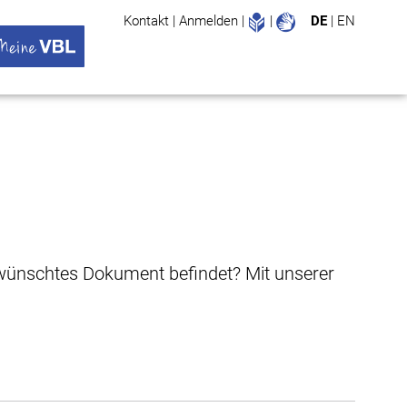
Leichte Sprache
Gebärdenspr
Kontakt
|
Anmelden
|
|
DE
|
EN
Suche
ü öffnen
 VBL Untermenü öffnen
gewünschtes Dokument befindet? Mit unserer