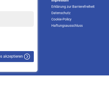
Service
Impressum
Informationen
Erklärung zur Barrierefreiheit
Kontakt & Beratung
Datenschutz
Downloadcenter
Cookie-Policy
Online-Rechner
Haftungsausschluss
VBLnewsletter
Kontakt
es akzeptieren