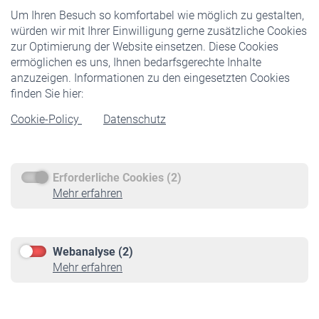
Um Ihren Besuch so komfortabel wie möglich zu gestalten,
Staatliche Förderung
würden wir mit Ihrer Einwilligung gerne zusätzliche Cookies
Veranstaltungen
zur Optimierung der Website einsetzen. Diese Cookies
ermöglichen es uns, Ihnen bedarfsgerechte Inhalte
anzuzeigen. Informationen zu den eingesetzten Cookies
Rentner
finden Sie hier:
Rentenbeginn
Cookie-Policy
Datenschutz
Rente beantragen
Rentenauszahlung
Erforderliche Cookies (2)
Service
Mehr erfahren
Informationen
Kontakt & Beratung
Downloadcenter
Webanalyse (2)
Online-Rechner
Mehr erfahren
VBLnewsletter
Kontakt