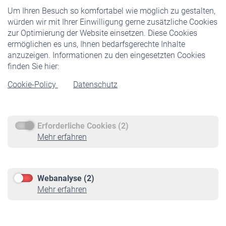
Um Ihren Besuch so komfortabel wie möglich zu gestalten,
Staatliche Förderung
würden wir mit Ihrer Einwilligung gerne zusätzliche Cookies
Veranstaltungen
zur Optimierung der Website einsetzen. Diese Cookies
ermöglichen es uns, Ihnen bedarfsgerechte Inhalte
anzuzeigen. Informationen zu den eingesetzten Cookies
Rentner
finden Sie hier:
Rentenbeginn
Cookie-Policy
Datenschutz
Rente beantragen
Rentenauszahlung
Erforderliche Cookies (2)
Service
Mehr erfahren
Informationen
Kontakt & Beratung
Downloadcenter
Webanalyse (2)
Online-Rechner
Mehr erfahren
VBLnewsletter
Kontakt