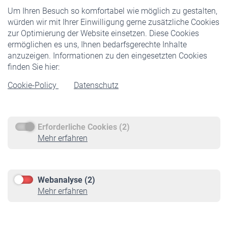
Um Ihren Besuch so komfortabel wie möglich zu gestalten,
Staatliche Förderung
würden wir mit Ihrer Einwilligung gerne zusätzliche Cookies
Veranstaltungen
zur Optimierung der Website einsetzen. Diese Cookies
ermöglichen es uns, Ihnen bedarfsgerechte Inhalte
anzuzeigen. Informationen zu den eingesetzten Cookies
Rentner
finden Sie hier:
Rentenbeginn
Cookie-Policy
Datenschutz
Rente beantragen
Rentenauszahlung
Erforderliche Cookies (2)
Service
Mehr erfahren
Informationen
Kontakt & Beratung
Downloadcenter
Webanalyse (2)
Online-Rechner
Mehr erfahren
VBLnewsletter
Kontakt