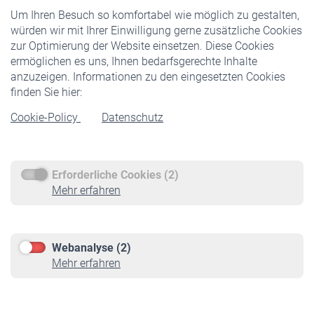
Um Ihren Besuch so komfortabel wie möglich zu gestalten,
Staatliche Förderung
würden wir mit Ihrer Einwilligung gerne zusätzliche Cookies
Veranstaltungen
zur Optimierung der Website einsetzen. Diese Cookies
ermöglichen es uns, Ihnen bedarfsgerechte Inhalte
anzuzeigen. Informationen zu den eingesetzten Cookies
Rentner
finden Sie hier:
Rentenbeginn
Cookie-Policy
Datenschutz
Rente beantragen
Rentenauszahlung
Erforderliche Cookies (2)
Service
Mehr erfahren
Informationen
Kontakt & Beratung
Downloadcenter
Webanalyse (2)
Online-Rechner
Mehr erfahren
VBLnewsletter
Kontakt