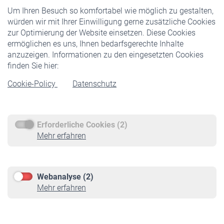
Um Ihren Besuch so komfortabel wie möglich zu gestalten,
Staatliche Förderung
würden wir mit Ihrer Einwilligung gerne zusätzliche Cookies
Veranstaltungen
zur Optimierung der Website einsetzen. Diese Cookies
ermöglichen es uns, Ihnen bedarfsgerechte Inhalte
anzuzeigen. Informationen zu den eingesetzten Cookies
Rentner
finden Sie hier:
Rentenbeginn
Cookie-Policy
Datenschutz
Rente beantragen
Rentenauszahlung
Erforderliche Cookies (2)
Service
Mehr erfahren
Informationen
Kontakt & Beratung
Downloadcenter
Webanalyse (2)
Online-Rechner
Mehr erfahren
VBLnewsletter
Kontakt