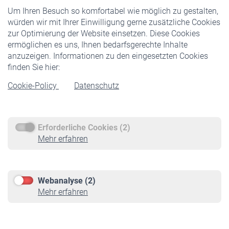
Um Ihren Besuch so komfortabel wie möglich zu gestalten,
Staatliche Förderung
würden wir mit Ihrer Einwilligung gerne zusätzliche Cookies
Veranstaltungen
zur Optimierung der Website einsetzen. Diese Cookies
ermöglichen es uns, Ihnen bedarfsgerechte Inhalte
anzuzeigen. Informationen zu den eingesetzten Cookies
Rentner
finden Sie hier:
Rentenbeginn
Cookie-Policy
Datenschutz
Rente beantragen
Rentenauszahlung
Erforderliche Cookies (2)
Service
Mehr erfahren
Informationen
Kontakt & Beratung
Downloadcenter
Webanalyse (2)
Online-Rechner
Mehr erfahren
VBLnewsletter
Kontakt