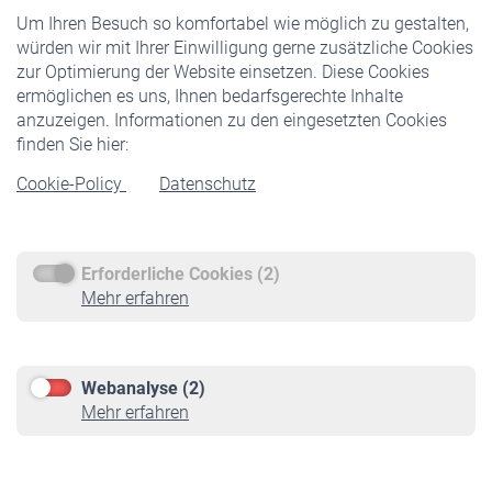
Um Ihren Besuch so komfortabel wie möglich zu gestalten,
Staatliche Förderung
würden wir mit Ihrer Einwilligung gerne zusätzliche Cookies
Veranstaltungen
zur Optimierung der Website einsetzen. Diese Cookies
ermöglichen es uns, Ihnen bedarfsgerechte Inhalte
anzuzeigen. Informationen zu den eingesetzten Cookies
Rentner
finden Sie hier:
Rentenbeginn
Cookie-Policy
Datenschutz
Rente beantragen
Rentenauszahlung
Erforderliche Cookies (2)
Service
Mehr erfahren
Informationen
Kontakt & Beratung
Downloadcenter
Webanalyse (2)
Online-Rechner
Mehr erfahren
VBLnewsletter
Kontakt