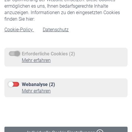
ermöglichen es uns, Ihnen bedarfsgerechte Inhalte
anzuzeigen. Informationen zu den eingesetzten Cookies
Rentner
finden Sie hier:
Rentenbeginn
Cookie-Policy
Datenschutz
Rente beantragen
Rentenauszahlung
Erforderliche Cookies (2)
Service
Mehr erfahren
Informationen
Kontakt & Beratung
Downloadcenter
Webanalyse (2)
Online-Rechner
Mehr erfahren
VBLnewsletter
Kontakt
Impressum
Erklärung zur Barrierefreiheit