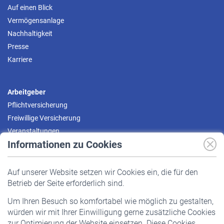
Auf einen Blick
Vermögensanlage
Nachhaltigkeit
Presse
Karriere
Arbeitgeber
Pflichtversicherung
Freiwillige Versicherung
Veranstaltungen
Informationen zu Cookies
Versicherte
Auf unserer Website setzen wir Cookies ein, die für den
Pflichtversicherung
Betrieb der Seite erforderlich sind.
Freiwillige Versicherung
Um Ihren Besuch so komfortabel wie möglich zu gestalten,
Staatliche Förderung
würden wir mit Ihrer Einwilligung gerne zusätzliche Cookies
Veranstaltungen
zur Optimierung der Website einsetzen. Diese Cookies