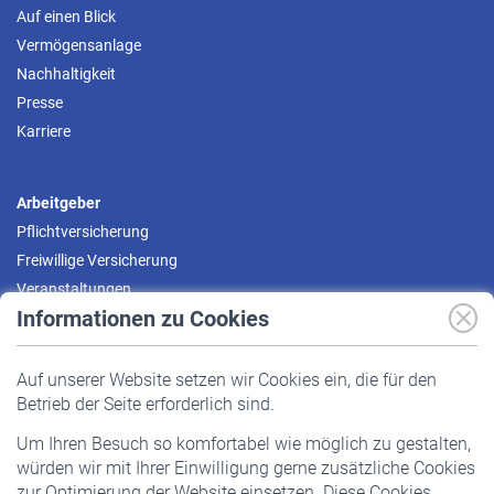
Auf einen Blick
Vermögensanlage
Nachhaltigkeit
Presse
Karriere
Arbeitgeber
Pflichtversicherung
Freiwillige Versicherung
Veranstaltungen
Informationen zu Cookies
Versicherte
Auf unserer Website setzen wir Cookies ein, die für den
Pflichtversicherung
Betrieb der Seite erforderlich sind.
Freiwillige Versicherung
Um Ihren Besuch so komfortabel wie möglich zu gestalten,
Staatliche Förderung
würden wir mit Ihrer Einwilligung gerne zusätzliche Cookies
Veranstaltungen
zur Optimierung der Website einsetzen. Diese Cookies