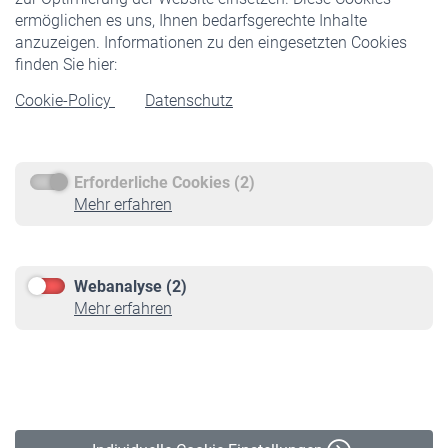
ermöglichen es uns, Ihnen bedarfsgerechte Inhalte
anzuzeigen. Informationen zu den eingesetzten Cookies
Rentner
finden Sie hier:
Rentenbeginn
Cookie-Policy
Datenschutz
Rente beantragen
Rentenauszahlung
Erforderliche Cookies (2)
Service
Mehr erfahren
Informationen
Kontakt & Beratung
Downloadcenter
Webanalyse (2)
Online-Rechner
Mehr erfahren
VBLnewsletter
Kontakt
Impressum
Erklärung zur Barrierefreiheit