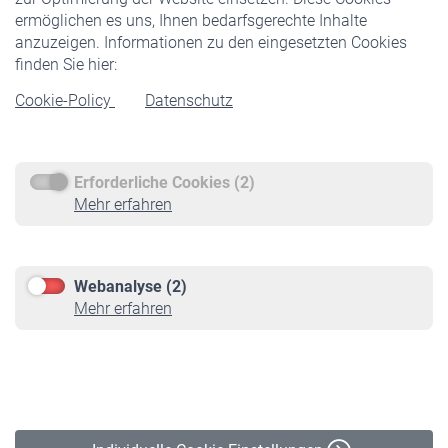
ermöglichen es uns, Ihnen bedarfsgerechte Inhalte
anzuzeigen. Informationen zu den eingesetzten Cookies
Rentner
finden Sie hier:
Rentenbeginn
Cookie-Policy
Datenschutz
Rente beantragen
Rentenauszahlung
Erforderliche Cookies (2)
Service
Mehr erfahren
Informationen
Kontakt & Beratung
Downloadcenter
Webanalyse (2)
Online-Rechner
Mehr erfahren
VBLnewsletter
Kontakt
Impressum
Erklärung zur Barrierefreiheit