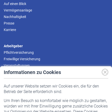
Auf einen Blick
Vermögensanlage
Nachhaltigkeit
Presse
Karriere
Arbeitgeber
Pflichtversicherung
Freiwillige Versicherung
Veranstaltungen
Informationen zu Cookies
Versicherte
Auf unserer Website setzen wir Cookies ein, die für den
Pflichtversicherung
Betrieb der Seite erforderlich sind.
Freiwillige Versicherung
Um Ihren Besuch so komfortabel wie möglich zu gestalten,
Staatliche Förderung
würden wir mit Ihrer Einwilligung gerne zusätzliche Cookies
Veranstaltungen
zur Optimierung der Website einsetzen. Diese Cookies