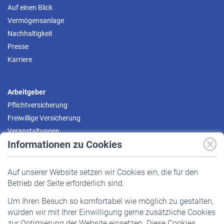
Auf einen Blick
Vermögensanlage
Nachhaltigkeit
Presse
Karriere
Arbeitgeber
Pflichtversicherung
Freiwillige Versicherung
Veranstaltungen
Informationen zu Cookies
Versicherte
Auf unserer Website setzen wir Cookies ein, die für den
Pflichtversicherung
Betrieb der Seite erforderlich sind.
Freiwillige Versicherung
Um Ihren Besuch so komfortabel wie möglich zu gestalten,
Staatliche Förderung
würden wir mit Ihrer Einwilligung gerne zusätzliche Cookies
Veranstaltungen
zur Optimierung der Website einsetzen. Diese Cookies