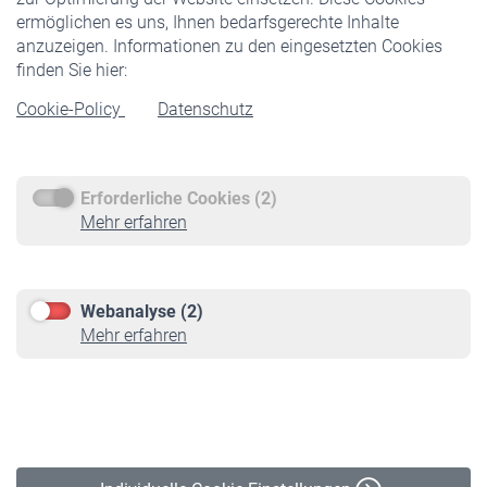
ermöglichen es uns, Ihnen bedarfsgerechte Inhalte
anzuzeigen. Informationen zu den eingesetzten Cookies
Rentner
finden Sie hier:
Rentenbeginn
Cookie-Policy
Datenschutz
Rente beantragen
Rentenauszahlung
Erforderliche Cookies (2)
Service
Mehr erfahren
Informationen
Kontakt & Beratung
Downloadcenter
Webanalyse (2)
Online-Rechner
Mehr erfahren
VBLnewsletter
Kontakt
Impressum
Erklärung zur Barrierefreiheit