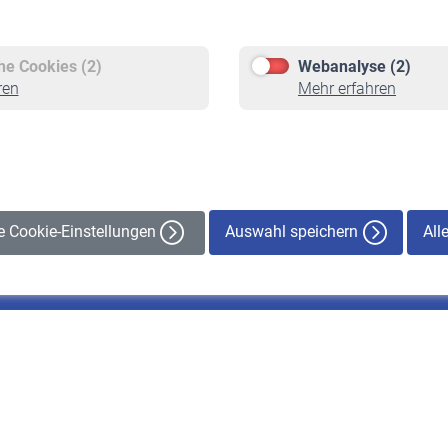
Versicherte
Rentner
Pflichtversicherung
Rentenbeginn
Freiwillige Versicherung
Rente beantragen
che Cookies (2)
Webanalyse (2)
Staatliche Förderung
Rentenauszahlung
ren
Mehr erfahren
Veranstaltungen
Auswahl speichern
All
le Cookie-Einstellungen