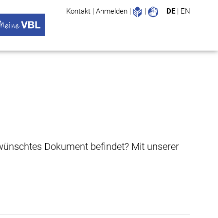
Leichte Sprache
Gebärdenspr
Kontakt
|
Anmelden
|
|
DE
|
EN
Suche
ü öffnen
 VBL Untermenü öffnen
gewünschtes Dokument befindet? Mit unserer