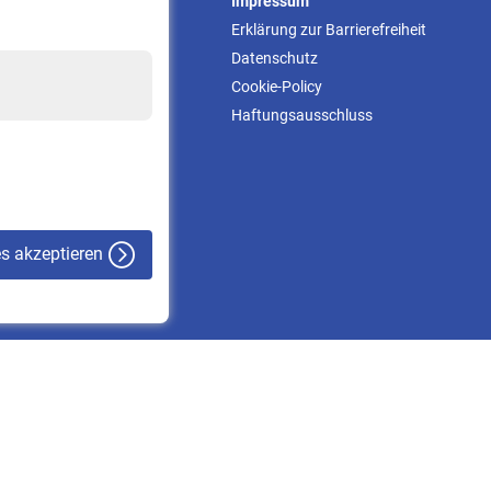
Service
Impressum
Informationen
Erklärung zur Barrierefreiheit
Kontakt & Beratung
Datenschutz
Downloadcenter
Cookie-Policy
Online-Rechner
Haftungsausschluss
VBLnewsletter
Kontakt
es akzeptieren