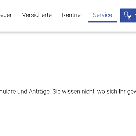
geber
Versicherte
Rentner
Service
öffnen
ber Untermenü öffnen
Versicherte Untermenü öffnen
Rentner Untermenü öffnen
Service Untermen
Meine
rmulare und Anträge. Sie wissen nicht, wo sich Ihr 