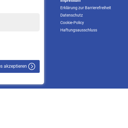
Service
Impressum
Informationen
Erklärung zur Barrierefreiheit
Kontakt & Beratung
Datenschutz
Downloadcenter
Cookie-Policy
Online-Rechner
Haftungsausschluss
VBLnewsletter
Kontakt
es akzeptieren