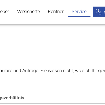
geber
Versicherte
Rentner
Service
öffnen
ber Untermenü öffnen
Versicherte Untermenü öffnen
Rentner Untermenü öffnen
Service Untermen
Meine
rmulare und Anträge. Sie wissen nicht, wo sich Ihr 
sverhältnis