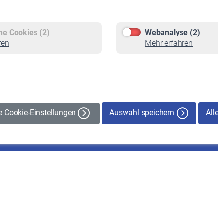
Versicherte
Rentner
Pflichtversicherung
Rentenbeginn
Freiwillige Versicherung
Rente beantragen
che Cookies (2)
Webanalyse (2)
Staatliche Förderung
Rentenauszahlung
ren
Mehr erfahren
Veranstaltungen
Auswahl speichern
All
le Cookie-Einstellungen