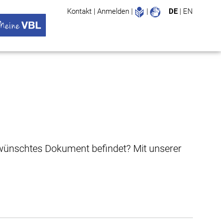
Leichte Sprache
Gebärdenspr
Kontakt
|
Anmelden
|
|
DE
|
EN
Suche
ü öffnen
 VBL Untermenü öffnen
gewünschtes Dokument befindet? Mit unserer