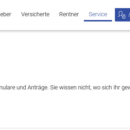
geber
Versicherte
Rentner
Service
öffnen
ber Untermenü öffnen
Versicherte Untermenü öffnen
Rentner Untermenü öffnen
Service Untermen
Meine
rmulare und Anträge. Sie wissen nicht, wo sich Ihr 