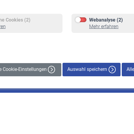
Versicherte
Rentner
Pflichtversicherung
Rentenbeginn
Freiwillige Versicherung
Rente beantragen
che Cookies (2)
Webanalyse (2)
Staatliche Förderung
Rentenauszahlung
ren
Mehr erfahren
Veranstaltungen
Auswahl speichern
All
le Cookie-Einstellungen