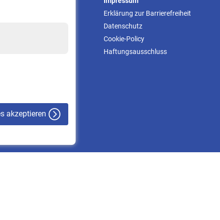
Service
Impressum
Informationen
Erklärung zur Barrierefreiheit
Kontakt & Beratung
Datenschutz
Downloadcenter
Cookie-Policy
Online-Rechner
Haftungsausschluss
VBLnewsletter
Kontakt
es akzeptieren