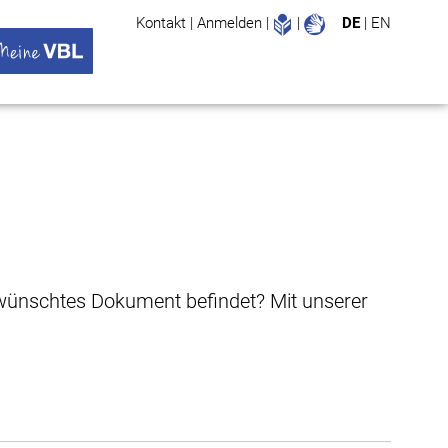
Leichte Sprache
Gebärdenspr
Kontakt
|
Anmelden
|
|
DE
|
EN
Suche
ü öffnen
 VBL Untermenü öffnen
gewünschtes Dokument befindet? Mit unserer