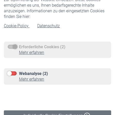
ermöglichen es uns, Ihnen bedarfsgerechte Inhalte
anzuzeigen. Informationen zu den eingesetzten Cookies
Rentner
finden Sie hier:
Rentenbeginn
Cookie-Policy
Datenschutz
Rente beantragen
Rentenauszahlung
Erforderliche Cookies (2)
Service
Mehr erfahren
Informationen
Kontakt & Beratung
Downloadcenter
Webanalyse (2)
Online-Rechner
Mehr erfahren
VBLnewsletter
Kontakt
Impressum
Erklärung zur Barrierefreiheit