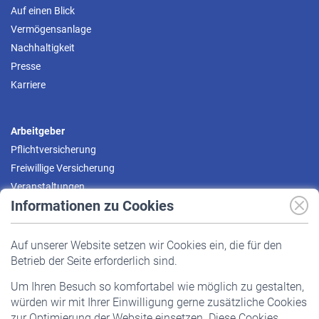
Auf einen Blick
Vermögensanlage
Nachhaltigkeit
Presse
Karriere
Arbeitgeber
Pflichtversicherung
Freiwillige Versicherung
Veranstaltungen
Informationen zu Cookies
Versicherte
Auf unserer Website setzen wir Cookies ein, die für den
Pflichtversicherung
Betrieb der Seite erforderlich sind.
Freiwillige Versicherung
Um Ihren Besuch so komfortabel wie möglich zu gestalten,
Staatliche Förderung
würden wir mit Ihrer Einwilligung gerne zusätzliche Cookies
Veranstaltungen
zur Optimierung der Website einsetzen. Diese Cookies