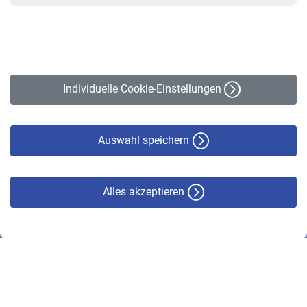
VBLnewsletter
Kontakt
Impressum
Erklärung zur Barrierefreiheit
Individuelle Cookie-Einstellungen
Datenschutz
Cookie-Policy
Haftungsausschluss
Auswahl speichern
Alles akzeptieren
© VBL 2026