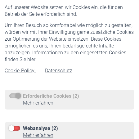
Versicherte
Auf unserer Website setzen wir Cookies ein, die für den
Pflichtversicherung
Betrieb der Seite erforderlich sind.
Freiwillige Versicherung
Um Ihren Besuch so komfortabel wie möglich zu gestalten,
Staatliche Förderung
würden wir mit Ihrer Einwilligung gerne zusätzliche Cookies
Veranstaltungen
zur Optimierung der Website einsetzen. Diese Cookies
ermöglichen es uns, Ihnen bedarfsgerechte Inhalte
anzuzeigen. Informationen zu den eingesetzten Cookies
Rentner
finden Sie hier:
Rentenbeginn
Cookie-Policy
Datenschutz
Rente beantragen
Rentenauszahlung
Erforderliche Cookies (2)
Service
Mehr erfahren
Informationen
Kontakt & Beratung
Downloadcenter
Webanalyse (2)
Online-Rechner
Mehr erfahren