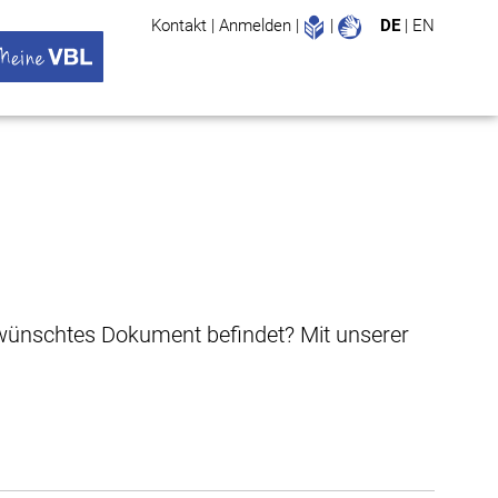
Leichte Sprache
Gebärdenspr
Kontakt
|
Anmelden
|
|
DE
|
EN
Suche
ü öffnen
 VBL Untermenü öffnen
gewünschtes Dokument befindet? Mit unserer