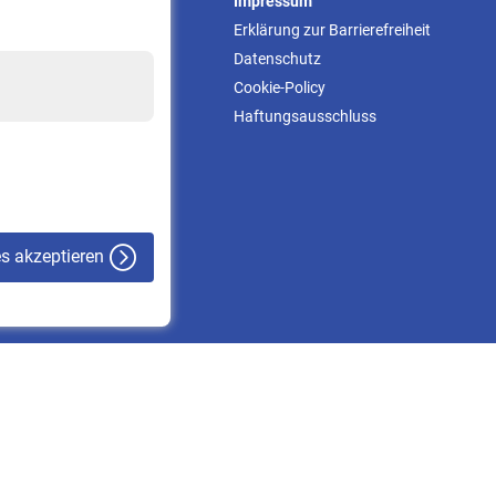
Service
Impressum
Informationen
Erklärung zur Barrierefreiheit
Kontakt & Beratung
Datenschutz
Downloadcenter
Cookie-Policy
Online-Rechner
Haftungsausschluss
VBLnewsletter
Kontakt
es akzeptieren