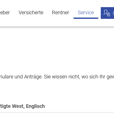
geber
Versicherte
Rentner
Service
öffnen
ber Untermenü öffnen
Versicherte Untermenü öffnen
Rentner Untermenü öffnen
Service Untermen
Meine
rmulare und Anträge. Sie wissen nicht, wo sich Ihr 
tigte West, Englisch