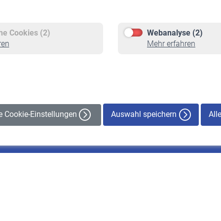
Versicherte
Rentner
Pflichtversicherung
Rentenbeginn
Freiwillige Versicherung
Rente beantragen
che Cookies (2)
Webanalyse (2)
Staatliche Förderung
Rentenauszahlung
ren
Mehr erfahren
Veranstaltungen
Auswahl speichern
All
le Cookie-Einstellungen