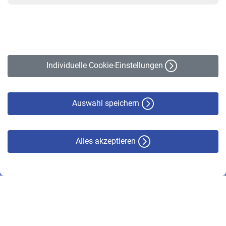
VBLnewsletter
Kontakt
Impressum
Erklärung zur Barrierefreiheit
Individuelle Cookie-Einstellungen
Datenschutz
Cookie-Policy
Haftungsausschluss
Auswahl speichern
Alles akzeptieren
© VBL 2026