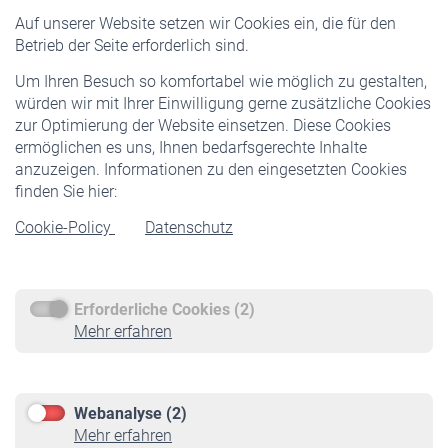
Versicherte
Auf unserer Website setzen wir Cookies ein, die für den
Pflichtversicherung
Betrieb der Seite erforderlich sind.
Freiwillige Versicherung
Um Ihren Besuch so komfortabel wie möglich zu gestalten,
Staatliche Förderung
würden wir mit Ihrer Einwilligung gerne zusätzliche Cookies
Veranstaltungen
zur Optimierung der Website einsetzen. Diese Cookies
ermöglichen es uns, Ihnen bedarfsgerechte Inhalte
anzuzeigen. Informationen zu den eingesetzten Cookies
Rentner
finden Sie hier:
Rentenbeginn
Cookie-Policy
Datenschutz
Rente beantragen
Rentenauszahlung
Erforderliche Cookies (2)
Service
Mehr erfahren
Informationen
Kontakt & Beratung
Downloadcenter
Webanalyse (2)
Online-Rechner
Mehr erfahren