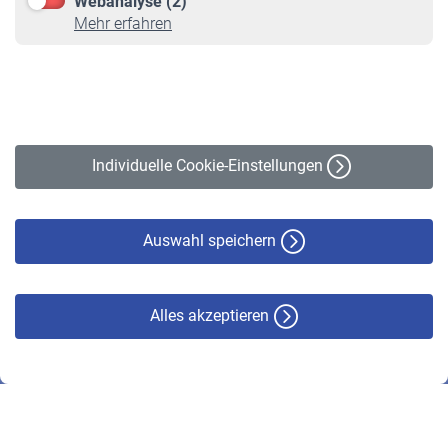
Webanalyse (2)
Online-Rechner
Mehr erfahren
VBLnewsletter
Kontakt
Impressum
Erklärung zur Barrierefreiheit
Individuelle Cookie-Einstellungen
Datenschutz
Cookie-Policy
Haftungsausschluss
Auswahl speichern
Alles akzeptieren
© VBL 2026