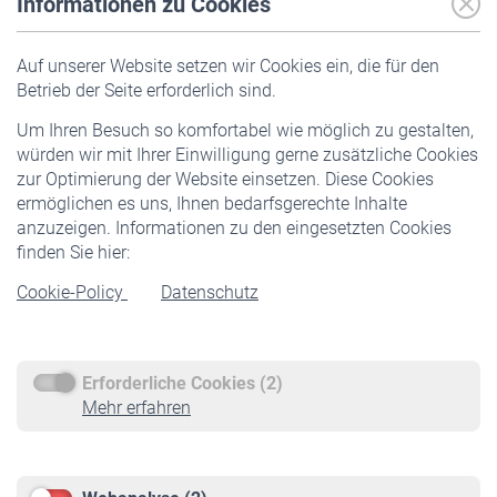
Informationen zu Cookies
Versicherte
Auf unserer Website setzen wir Cookies ein, die für den
Pflichtversicherung
Betrieb der Seite erforderlich sind.
Freiwillige Versicherung
Um Ihren Besuch so komfortabel wie möglich zu gestalten,
Staatliche Förderung
würden wir mit Ihrer Einwilligung gerne zusätzliche Cookies
Veranstaltungen
zur Optimierung der Website einsetzen. Diese Cookies
ermöglichen es uns, Ihnen bedarfsgerechte Inhalte
anzuzeigen. Informationen zu den eingesetzten Cookies
Rentner
finden Sie hier:
Rentenbeginn
Cookie-Policy
Datenschutz
Rente beantragen
Rentenauszahlung
Erforderliche Cookies (2)
Service
Mehr erfahren
Informationen
Kontakt & Beratung
Downloadcenter