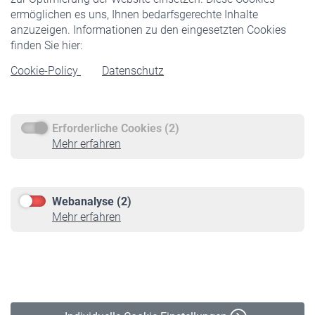
ermöglichen es uns, Ihnen bedarfsgerechte Inhalte
anzuzeigen. Informationen zu den eingesetzten Cookies
Rentner
finden Sie hier:
Rentenbeginn
Cookie-Policy
Datenschutz
Rente beantragen
Rentenauszahlung
Erforderliche Cookies (2)
Service
Mehr erfahren
Informationen
Kontakt & Beratung
Downloadcenter
Webanalyse (2)
Online-Rechner
Mehr erfahren
VBLnewsletter
Kontakt
Impressum
Erklärung zur Barrierefreiheit