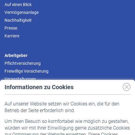
Auf einen Blick
Vermögensanlage
Nachhaltigkeit
Presse
Karriere
Arbeitgeber
Pflichtversicherung
Freiwillige Versicherung
Veranstaltungen
Informationen zu Cookies
Versicherte
Auf unserer Website setzen wir Cookies ein, die für den
Pflichtversicherung
Betrieb der Seite erforderlich sind.
Freiwillige Versicherung
Um Ihren Besuch so komfortabel wie möglich zu gestalten,
Staatliche Förderung
würden wir mit Ihrer Einwilligung gerne zusätzliche Cookies
Veranstaltungen
zur Optimierung der Website einsetzen. Diese Cookies