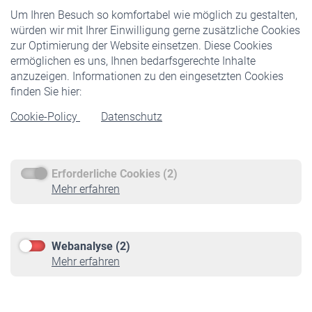
Um Ihren Besuch so komfortabel wie möglich zu gestalten,
Staatliche Förderung
würden wir mit Ihrer Einwilligung gerne zusätzliche Cookies
Veranstaltungen
zur Optimierung der Website einsetzen. Diese Cookies
ermöglichen es uns, Ihnen bedarfsgerechte Inhalte
anzuzeigen. Informationen zu den eingesetzten Cookies
Rentner
finden Sie hier:
Rentenbeginn
Cookie-Policy
Datenschutz
Rente beantragen
Rentenauszahlung
Erforderliche Cookies (2)
Service
Mehr erfahren
Informationen
Kontakt & Beratung
Downloadcenter
Webanalyse (2)
Online-Rechner
Mehr erfahren
VBLnewsletter
Kontakt