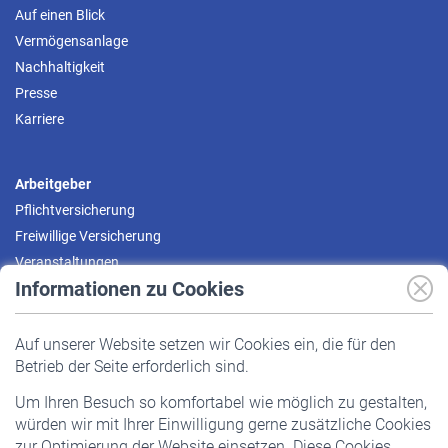
Auf einen Blick
Vermögensanlage
Nachhaltigkeit
Presse
Karriere
Arbeitgeber
Pflichtversicherung
Freiwillige Versicherung
Veranstaltungen
Informationen zu Cookies
Versicherte
Auf unserer Website setzen wir Cookies ein, die für den
Pflichtversicherung
Betrieb der Seite erforderlich sind.
Freiwillige Versicherung
Um Ihren Besuch so komfortabel wie möglich zu gestalten,
Staatliche Förderung
würden wir mit Ihrer Einwilligung gerne zusätzliche Cookies
Veranstaltungen
zur Optimierung der Website einsetzen. Diese Cookies