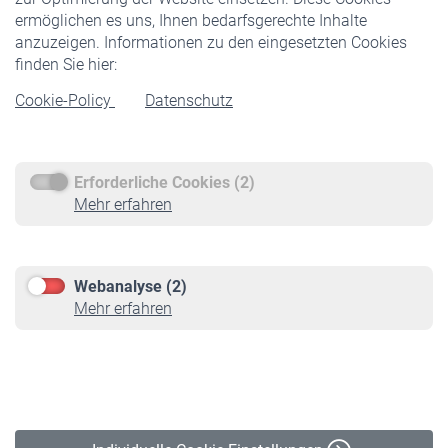
ermöglichen es uns, Ihnen bedarfsgerechte Inhalte
anzuzeigen. Informationen zu den eingesetzten Cookies
Rentner
finden Sie hier:
Rentenbeginn
Cookie-Policy
Datenschutz
Rente beantragen
Rentenauszahlung
Erforderliche Cookies (2)
Service
Mehr erfahren
Informationen
Kontakt & Beratung
Downloadcenter
Webanalyse (2)
Online-Rechner
Mehr erfahren
VBLnewsletter
Kontakt
Impressum
Erklärung zur Barrierefreiheit