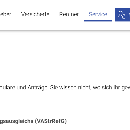
geber
Versicherte
Rentner
Service
öffnen
ber Untermenü öffnen
Versicherte Untermenü öffnen
Rentner Untermenü öffnen
Service Untermen
Meine
rmulare und Anträge. Sie wissen nicht, wo sich Ihr 
ngsausgleichs (VAStrRefG)