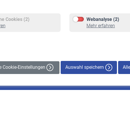
Versicherte
Rentner
Pflichtversicherung
Rentenbeginn
Freiwillige Versicherung
Rente beantragen
che Cookies (2)
Webanalyse (2)
Staatliche Förderung
Rentenauszahlung
ren
Mehr erfahren
Veranstaltungen
Auswahl speichern
All
le Cookie-Einstellungen