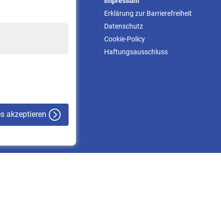
Service
Impressum
Informationen
Erklärung zur Barrierefreiheit
Kontakt & Beratung
Datenschutz
Downloadcenter
Cookie-Policy
Online-Rechner
Haftungsausschluss
VBLnewsletter
Kontakt
es akzeptieren