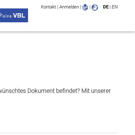
Leichte Sprache
Gebärdenspr
Kontakt
|
Anmelden
|
|
DE
|
EN
Suche
ü öffnen
 VBL Untermenü öffnen
gewünschtes Dokument befindet? Mit unserer