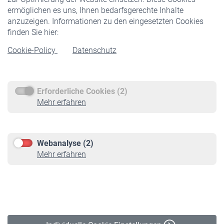
ermöglichen es uns, Ihnen bedarfsgerechte Inhalte
anzuzeigen. Informationen zu den eingesetzten Cookies
Rentner
finden Sie hier:
Rentenbeginn
Cookie-Policy
Datenschutz
Rente beantragen
Rentenauszahlung
Erforderliche Cookies (2)
Service
Mehr erfahren
Informationen
Kontakt & Beratung
Downloadcenter
Webanalyse (2)
Online-Rechner
Mehr erfahren
VBLnewsletter
Kontakt
Impressum
Erklärung zur Barrierefreiheit