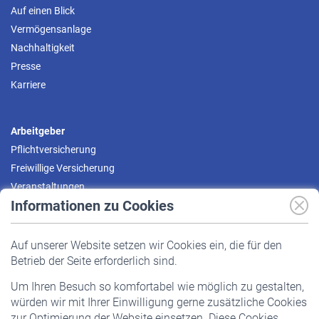
Auf einen Blick
Vermögensanlage
Nachhaltigkeit
Presse
Karriere
Arbeitgeber
Pflichtversicherung
Freiwillige Versicherung
Veranstaltungen
Informationen zu Cookies
Versicherte
Auf unserer Website setzen wir Cookies ein, die für den
Pflichtversicherung
Betrieb der Seite erforderlich sind.
Freiwillige Versicherung
Um Ihren Besuch so komfortabel wie möglich zu gestalten,
Staatliche Förderung
würden wir mit Ihrer Einwilligung gerne zusätzliche Cookies
Veranstaltungen
zur Optimierung der Website einsetzen. Diese Cookies