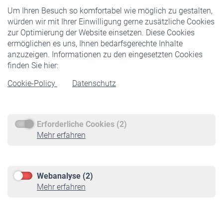
Um Ihren Besuch so komfortabel wie möglich zu gestalten,
Staatliche Förderung
würden wir mit Ihrer Einwilligung gerne zusätzliche Cookies
Veranstaltungen
zur Optimierung der Website einsetzen. Diese Cookies
ermöglichen es uns, Ihnen bedarfsgerechte Inhalte
anzuzeigen. Informationen zu den eingesetzten Cookies
Rentner
finden Sie hier:
Rentenbeginn
Cookie-Policy
Datenschutz
Rente beantragen
Rentenauszahlung
Erforderliche Cookies (2)
Service
Mehr erfahren
Informationen
Kontakt & Beratung
Downloadcenter
Webanalyse (2)
Online-Rechner
Mehr erfahren
VBLnewsletter
Kontakt