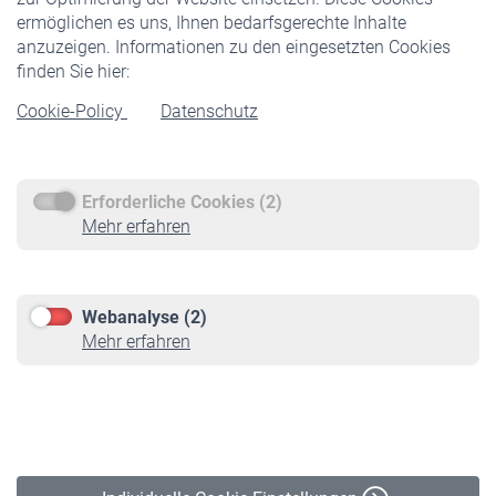
ermöglichen es uns, Ihnen bedarfsgerechte Inhalte
anzuzeigen. Informationen zu den eingesetzten Cookies
Rentner
finden Sie hier:
Rentenbeginn
Cookie-Policy
Datenschutz
Rente beantragen
Rentenauszahlung
Erforderliche Cookies (2)
Service
Mehr erfahren
Informationen
Kontakt & Beratung
Downloadcenter
Webanalyse (2)
Online-Rechner
Mehr erfahren
VBLnewsletter
Kontakt
Impressum
Erklärung zur Barrierefreiheit