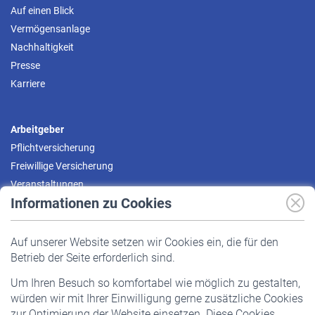
Auf einen Blick
Vermögensanlage
Nachhaltigkeit
Presse
Karriere
Arbeitgeber
Pflichtversicherung
Freiwillige Versicherung
Veranstaltungen
Informationen zu Cookies
Versicherte
Auf unserer Website setzen wir Cookies ein, die für den
Pflichtversicherung
Betrieb der Seite erforderlich sind.
Freiwillige Versicherung
Um Ihren Besuch so komfortabel wie möglich zu gestalten,
Staatliche Förderung
würden wir mit Ihrer Einwilligung gerne zusätzliche Cookies
Veranstaltungen
zur Optimierung der Website einsetzen. Diese Cookies