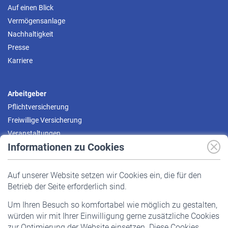
Auf einen Blick
Vermögensanlage
Nachhaltigkeit
Presse
Karriere
Arbeitgeber
Pflichtversicherung
Freiwillige Versicherung
Veranstaltungen
Informationen zu Cookies
Versicherte
Auf unserer Website setzen wir Cookies ein, die für den
Pflichtversicherung
Betrieb der Seite erforderlich sind.
Freiwillige Versicherung
Um Ihren Besuch so komfortabel wie möglich zu gestalten,
Staatliche Förderung
würden wir mit Ihrer Einwilligung gerne zusätzliche Cookies
Veranstaltungen
zur Optimierung der Website einsetzen. Diese Cookies