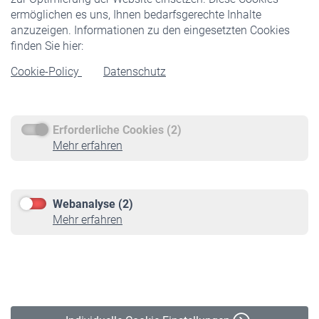
ermöglichen es uns, Ihnen bedarfsgerechte Inhalte
anzuzeigen. Informationen zu den eingesetzten Cookies
Rentner
finden Sie hier:
Rentenbeginn
Cookie-Policy
Datenschutz
Rente beantragen
Rentenauszahlung
Erforderliche Cookies (2)
Service
Mehr erfahren
Informationen
Kontakt & Beratung
Downloadcenter
Webanalyse (2)
Online-Rechner
Mehr erfahren
VBLnewsletter
Kontakt
Impressum
Erklärung zur Barrierefreiheit